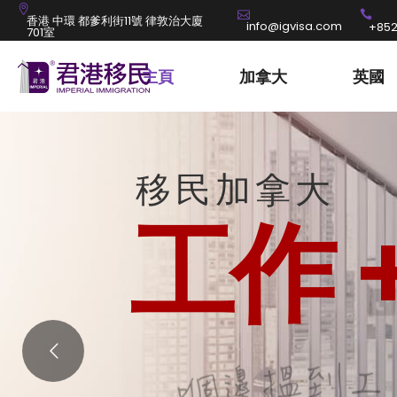
香港 中環 都爹利街11號 律敦治大廈
info@igvisa.com
+852
701室
主頁
加拿大
英國
移民加拿大
工作 