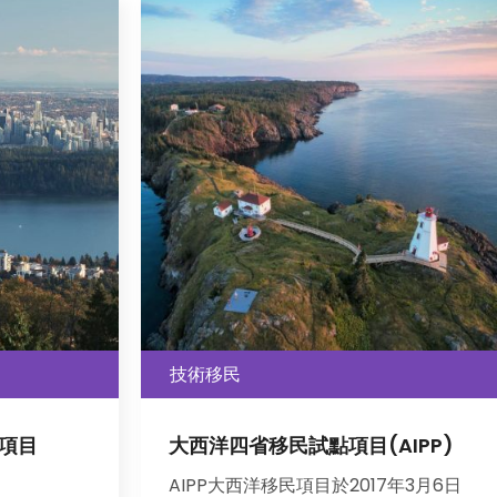
技術移民
AIPP)
薩省省提名僱主擔保移民項目
(SINP)
7年3⽉6⽇