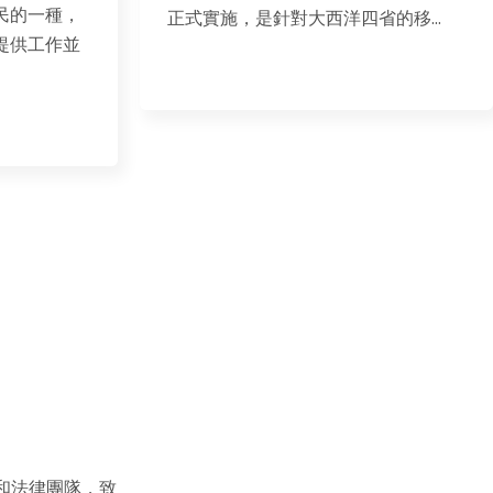
該項目是薩省提名技術移民的一種，
的移...
要求薩省的僱主為申請人提供工作並
擔保其移...
和法律團隊，致