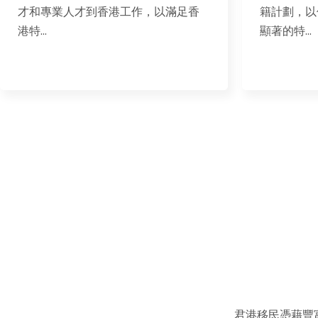
該專案是B
籍計劃，以促進外國投資。該計劃最
要求BC省
顯著的特...
擔保...
君港移民憑藉豐