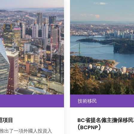
技術移民
名僱主擔保移民項目
大西洋四省移民試點項目(
AIPP⼤⻄洋移⺠項⽬於201