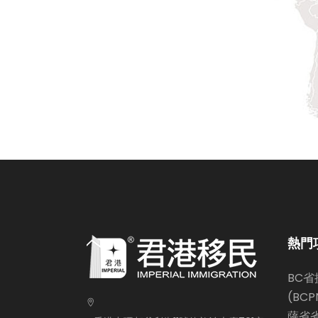
熱門
BC
(BCP
薩省