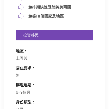
免排期快速登陸英美兩國
免簽111個國家及地區
投資移民
地區：
土耳其
居住要求：
無
辦理週期：
6-9個月
身份類型：