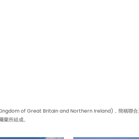
m of Great Britain and Northern Ireland)，簡稱聯
爾蘭所組成。