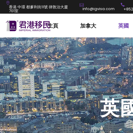
香港 中環 都爹利街11號 律敦治大廈
info@igvisa.com
+852
701室
主頁
加拿大
英國
英