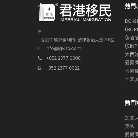
熱門
BC
(BCP
薩省
香港中環都爹利街11號律敦治大廈701室
(SINP
info@igvisa.com
大西洋
+852 2377 0000
愛爾
+852 2377 0022
香港
土耳
熱門
加拿
英國
愛爾