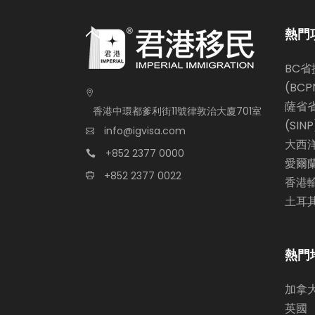
熱門
BC
(BCP
薩省
香港中環都爹利街11號律敦治大廈701室
(SINP
info@igvisa.com
大西洋
+852 2377 0000
愛爾
+852 2377 0022
香港
土耳
熱門
加拿
英國