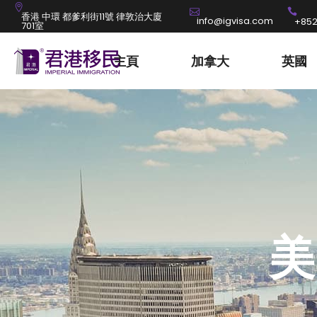
香港 中環 都爹利街11號 律敦治大廈
info@igvisa.com
+852
701室
主頁
加拿大
英國
美