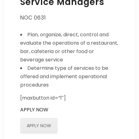
Service Managers
NOC 0631
Plan, organize, direct, control and
evaluate the operations of a restaurant,
bar, cafeteria or other food or
beverage service
Determine type of services to be
offered and implement operational
procedures
[maxbutton id=”1″]
APPLY NOW
APPLY NOW