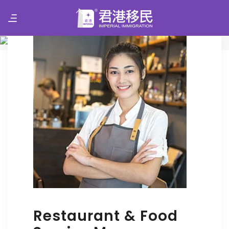
君港移民 Imperial Group Visa
Restaurant & Food