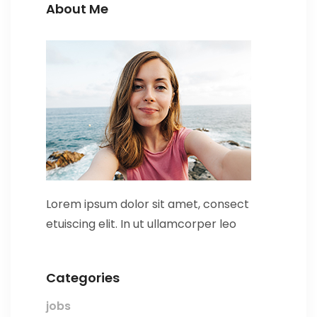
About Me
Lorem ipsum dolor sit amet, consect
etuiscing elit. In ut ullamcorper leo
Categories
jobs