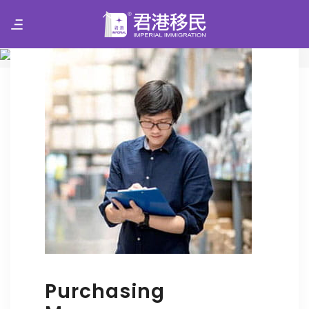
君港移民 Imperial Group Visa
Purchasing