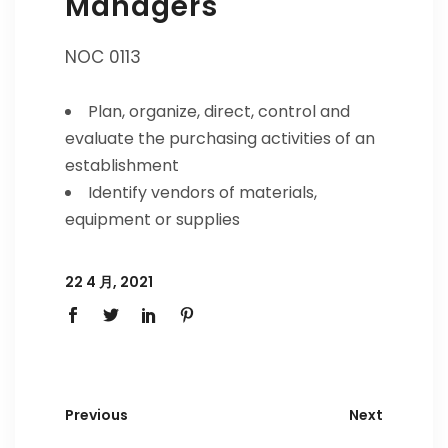
Managers
NOC 0113
Plan, organize, direct, control and
evaluate the purchasing activities of an
establishment
Identify vendors of materials,
equipment or supplies
22 4 月, 2021
Previous
Next