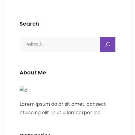
Search
Search
for:
About Me
Lorem ipsum dolor sit amet, consect
etuiscing elit. In ut ullamcorper leo